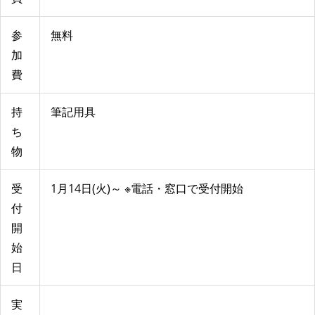
参
無料
加
費
持
筆記用具
ち
物
受
1月14日(火)～ ※電話・窓口で受付開始
付
開
始
日
実