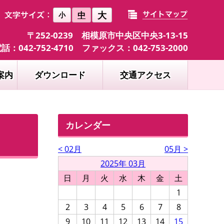
大
中
小
〒252-0239 相模原市中央区中央3-13-15
話：042-752-4710 ファックス：042-753-2000
案内
ダウンロード
交通アクセス
カレンダー
< 02月
05月 >
2025年 03月
日
月
火
水
木
金
土
1
2
3
4
5
6
7
8
9
10
11
12
13
14
15