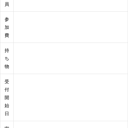
員
参
加
費
持
ち
物
受
付
開
始
日